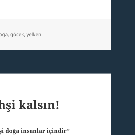
es
ags
oğa
,
göcek
,
yelken
şi kalsın!
şi doğa insanlar içindir”