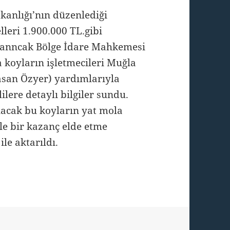
kanlığı’nın düzenlediği
lleri 1.900.000 TL.gibi
 anncak Bölge İdare Mahkemesi
da koyların işletmecileri Muğla
Hasan Özyer) yardımlarıyla
ilere detaylı bilgiler sundu.
nacak bu koyların yat mola
yle bir kazanç elde etme
ile aktarıldı.
ürpriz ve güzel bir çözüm!