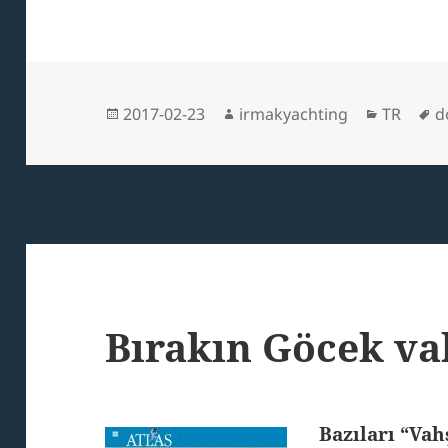
Posted
Author
Categori
T
2017-02-23
irmakyachting
TR
d
on
Bırakın Göcek vah
Bazıları “Vah