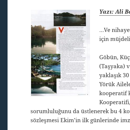
Yazı: Ali 
…Ve nihayet
için müjdel
Göbün, Küç
(Taşyaka) v
yaklaşık 30
Yörük Ailel
kooperatif
Kooperatif
sorumluluğunu da üstlenerek bu 4 koyu
sözleşmesi Ekim’in ilk günlerinde imz