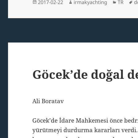
Posted
Author
Categori
T
2017-02-22
irmakyachting
TR
d
on
Göcek’de doğal d
Ali Boratav
Göcek’de İdare Mahkemesi önce bedr
yürütmeyi durdurma kararları verd