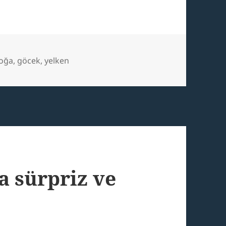
es
ags
oğa
,
göcek
,
yelken
a sürpriz ve