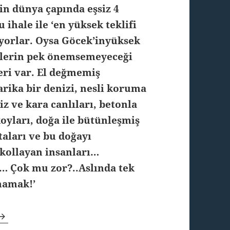
in dünya çapında eşsiz 4
ihale ile ‘en yüksek teklifi
yorlar. Oysa Göcek’inyüksek
nlerin pek önemsemeyeceği
leri var. El değmemiş
rika bir denizi, nesli koruma
iz ve kara canlıları, betonla
oyları, doğa ile bütünleşmiş
taları ve bu doğayı
kollayan insanları…
n… Çok mu zor?..Aslında tek
mamak!’
Bırakın Göcek vahşi kalsın!