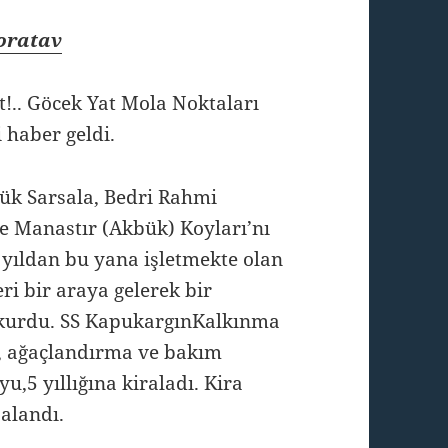
Boratav
!.. Göcek Yat Mola Noktaları
i haber geldi.
ük Sarsala, Bedri Rahmi
e Manastır (Akbük) Koyları’nı
 yıldan bu yana işletmekte olan
eri bir araya gelerek bir
 kurdu. SS KapukargınKalkınma
i, ağaçlandırma ve bakım
,5 yıllığına kiraladı. Kira
alandı.