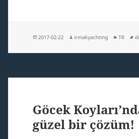
Posted
Author
Categori
T
2017-02-22
irmakyachting
TR
d
on
Göcek Koyları’nd
güzel bir çözüm!