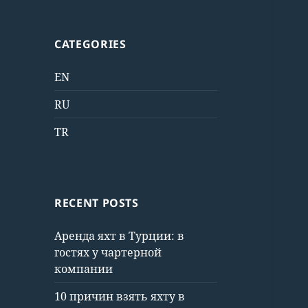
CATEGORIES
EN
RU
TR
RECENT POSTS
Аренда яхт в Турции: в
гостях у чартерной
компании
10 причин взять яхту в