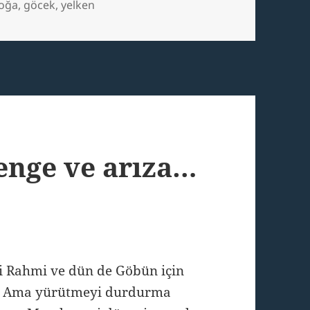
es
ags
oğa
,
göcek
,
yelken
enge ve arıza…
i Rahmi ve dün de Göbün için
i. Ama yürütmeyi durdurma