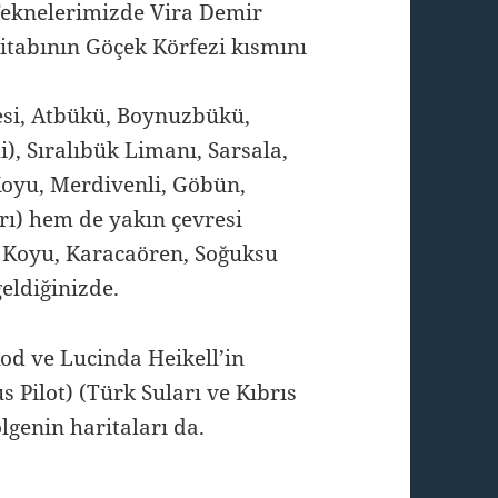
eknelerimizde Vira Demir
itabının Göçek Körfezi kısmını
si, Atbükü, Boynuzbükü,
), Sıralıbük Limanı, Sarsala,
oyu, Merdivenli, Göbün,
rı) hem de yakın çevresi
r Koyu, Karacaören, Soğuksu
geldiğinizde.
Rod ve Lucinda Heikell’in
 Pilot) (Türk Suları ve Kıbrıs
ölgenin haritaları da.
ında