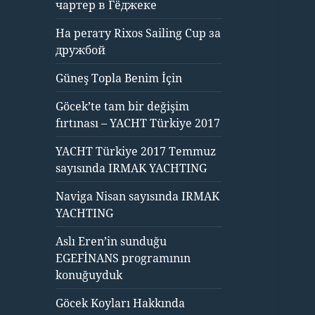
чартер в Гёджеке
На регату Rixos Sailing Cup за
дружбой
Güneş Topla Benim İçin
Göcek’te tam bir değişim
fırtınası – YACHT Türkiye 2017
YACHT Türkiye 2017 Temmuz
sayısında IRMAK YACHTING
Naviga Nisan sayısında IRMAK
YACHTING
Aslı Eren’in sunduğu
EGEFİNANS programının
konuğuyduk
Göcek Koyları Hakkında