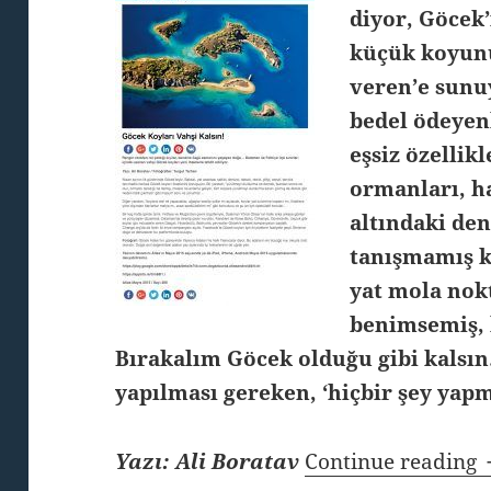
diyor, Göcek’
küçük koyunu 
veren’e sunu
bedel ödeye
eşsiz özellik
ormanları, ha
altındaki den
tanışmamış k
yat mola nok
benimsemiş, 
Bırakalım Göcek olduğu gibi kalsı
yapılması gereken, ‘hiçbir şey yap
Yazı: Ali Boratav
Continue reading