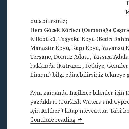
T
k
bulabilirsiniz;
Hem Göcek Körfezi (Osmanağa Çeşme
Killebükü, Taşyaka Koyu (Bedri Rahmi
Manastır Koyu, Kapı Koyu, Yavansu K
Tersane, Domuz Adası , Yassıca Adala
hakkında (Katrancı , Fethiye, Gemile
Limanı) bilgi edinebilirsiniz tekneye 
Aynı zamanda İngilizce bilenler için 
yazdıkları (Turkish Waters and Cyprus
için Rehber ) kitap mevcuttur. Tabi b
Göcek Koyları Hakk
Continue reading