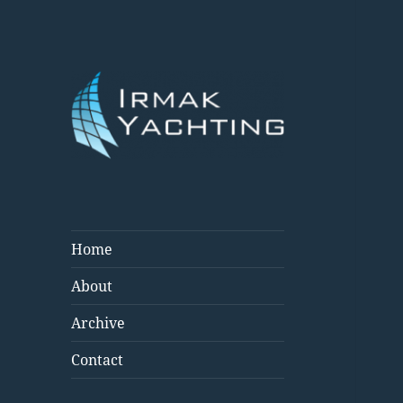
irmakyachting.com
Irmak Yachting
Home
About
Archive
Contact