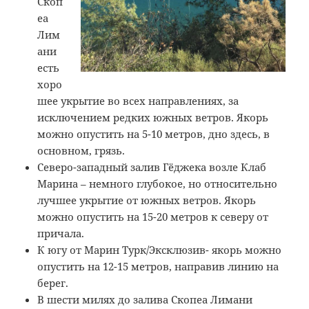
Скоп
еа
Лим
ани
есть
хоро
шее укрытие во всех направлениях, за
исключением редких южных ветров. Якорь
можно опустить на 5-10 метров, дно здесь, в
основном, грязь.
Северо-западный залив Гёджека возле Клаб
Марина – немного глубокое, но относительно
лучшее укрытие от южных ветров. Якорь
можно опустить на 15-20 метров к северу от
причала.
К югу от Марин Турк/Эксклюзив- якорь можно
опустить на 12-15 метров, направив линию на
берег.
В шести милях до залива Скопеа Лимани