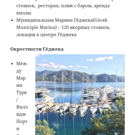
стоянок, ресторан, пляж с баром, аренда
виллы
Муниципальная Марина Гёджека(Göcek
Municiple Marina) – 120 якорных стоянок,
локация в центре Гёджека
Окрестности Гёджека
Меж
ду
Мар
ин
Турк
/
Вилл
идж
Порт
и