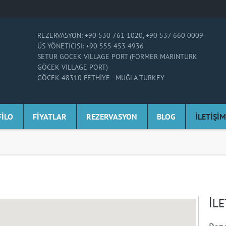
REZERVASYON: +90 530 761 1020, +90 537 660 0009
ÜS YÖNETICISI: +90 555 453 4936
SETUR GOCEK VILLAGE PORT (FORMER MARINTURK
GÖCEK VILLAGE PORT)
GÖCEK 48310 FETHİYE - MUĞLA TURKEY
FİLO
FİYATLAR
REZERVASYON
BLOG
İLETİŞİM
İLE