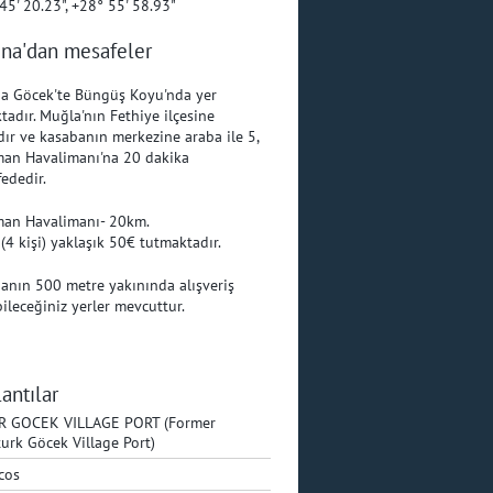
45' 20.23", +28° 55' 58.93"
ina'dan mesafeler
a Göcek'te Büngüş Koyu'nda yer
tadır. Muğla'nın Fethiye ilçesine
dır ve kasabanın merkezine araba ile 5,
an Havalimanı'na 20 dakika
ededir.
an Havalimanı- 20km.
 (4 kişi) yaklaşık 50€ tutmaktadır.
anın 500 metre yakınında alışveriş
ileceğiniz yerler mevcuttur.
antılar
R GOCEK VILLAGE PORT (Former
urk Göcek Village Port)
cos