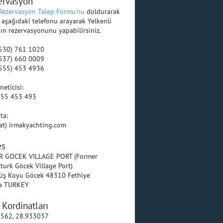
ervasyon
Rezervasyon Talep Formu'nu
doldurarak
 aşağıdaki telefonu arayarak Yelkenli
rın rezervasyonunu yapabilirsiniz.
(530) 761 1020
(537) 660 0009
(555) 453 4936
neticisi:
555 453 493
ta:
(at) irmakyachting.com
es
R GOCEK VILLAGE PORT (Former
turk Göcek Village Port)
üş Koyu Göcek 48310 Fethiye
a TURKEY
Kordinatları
5562, 28.933037