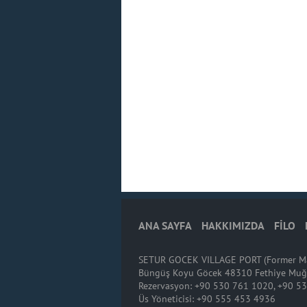
ANA SAYFA
HAKKIMIZDA
FİLO
SETUR GOCEK VILLAGE PORT (Former Mar
Büngüş Koyu Göcek 48310 Fethiye Mu
Rezervasyon: +90 530 761 1020, +90 5
Üs Yöneticisi: +90 555 453 4936