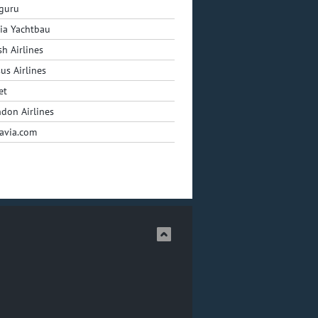
guru
ia Yachtbau
sh Airlines
us Airlines
et
don Airlines
avia.com