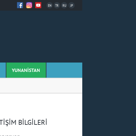
EN
TR
RU
JP
YUNANİSTAN
TİŞİM BİLGİLERİ