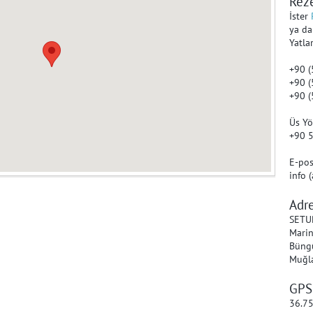
Rez
İster
ya da
Yatla
+90 
+90 
+90 
Üs Yö
+90 
E-pos
info 
Adr
SETU
Marin
Büng
Muğl
GPS 
36.7