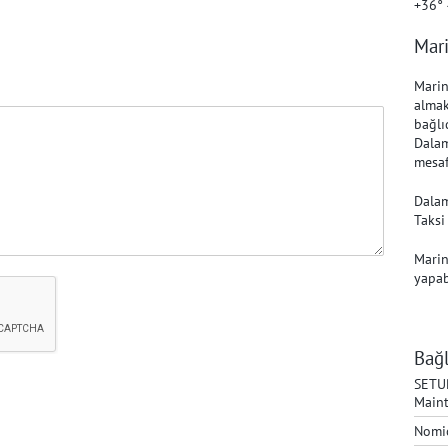
+36° 
Mar
Marin
almak
bağlı
Dalam
mesaf
Dalam
Taksi
Marin
yapab
Bağl
SETU
Maint
Nomi