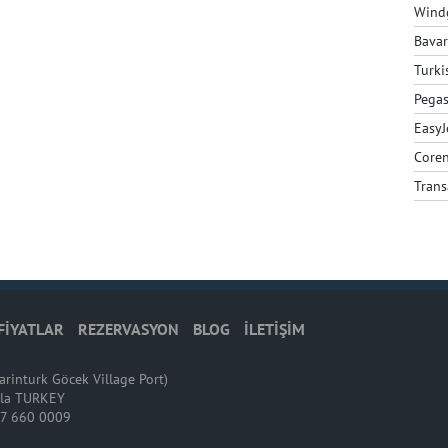
Wind
Bavar
Turki
Pegas
EasyJ
Coren
Trans
FİYATLAR
REZERVASYON
BLOG
İLETİŞİM
inturk Göcek Village Port)
ğla TURKEY
37 660 0009