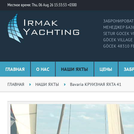
Местное время: Thu, 06 Aug 26 15:33:53 +0300
ЗАБРОНИРОВАТЬ
МЕНЕДЖЕР БАЗЫ
SETUR GOCEK V
GÖCEK VILLAGE
GÖCEK 48310 F
ГЛАВНАЯ
О НАС
НАШИ ЯХТЫ
ЦЕНЫ
ЗАБ
ГЛАВНАЯ
НАШИ ЯХТЫ
Bavaria КРУИЗНАЯ ЯХТА 41